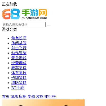
正在加载
游戏分类
角色扮演
休闲益智
射击飞行
动作冒险
音乐游戏
经营养成
赛车竞速
体育竞技
卡牌策略
塔防策略
BT手游
首页
游戏
应用
专题
攻略
排行榜