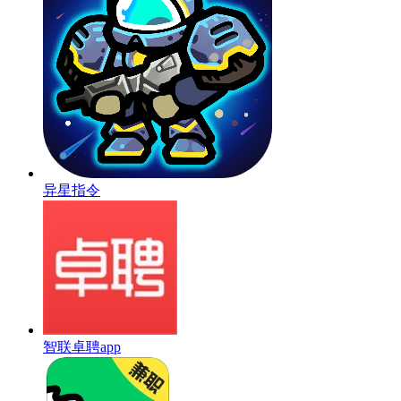
异星指令
智联卓聘app