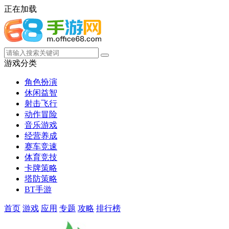
正在加载
游戏分类
角色扮演
休闲益智
射击飞行
动作冒险
音乐游戏
经营养成
赛车竞速
体育竞技
卡牌策略
塔防策略
BT手游
首页
游戏
应用
专题
攻略
排行榜