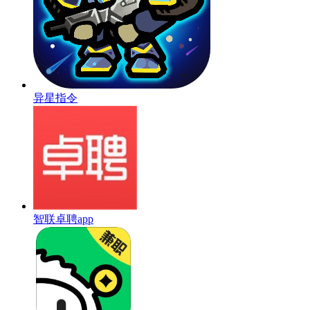
异星指令
智联卓聘app