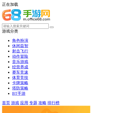
正在加载
游戏分类
角色扮演
休闲益智
射击飞行
动作冒险
音乐游戏
经营养成
赛车竞速
体育竞技
卡牌策略
塔防策略
BT手游
首页
游戏
应用
专题
攻略
排行榜