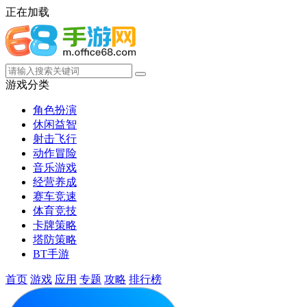
正在加载
游戏分类
角色扮演
休闲益智
射击飞行
动作冒险
音乐游戏
经营养成
赛车竞速
体育竞技
卡牌策略
塔防策略
BT手游
首页
游戏
应用
专题
攻略
排行榜