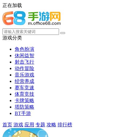
正在加载
游戏分类
角色扮演
休闲益智
射击飞行
动作冒险
音乐游戏
经营养成
赛车竞速
体育竞技
卡牌策略
塔防策略
BT手游
首页
游戏
应用
专题
攻略
排行榜