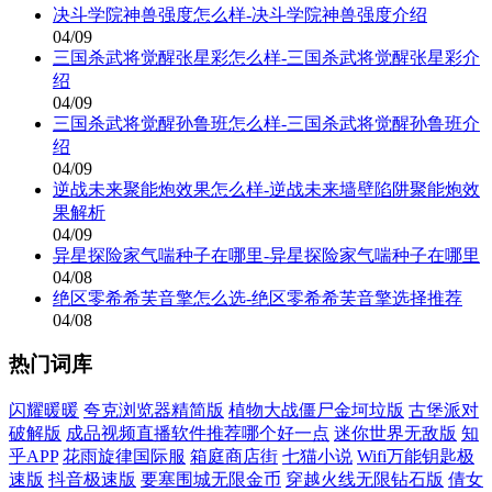
决斗学院神兽强度怎么样-决斗学院神兽强度介绍
04/09
三国杀武将觉醒张星彩怎么样-三国杀武将觉醒张星彩介
绍
04/09
三国杀武将觉醒孙鲁班怎么样-三国杀武将觉醒孙鲁班介
绍
04/09
逆战未来聚能炮效果怎么样-逆战未来墙壁陷阱聚能炮效
果解析
04/09
异星探险家气喘种子在哪里-异星探险家气喘种子在哪里
04/08
绝区零希希芙音擎怎么选-绝区零希希芙音擎选择推荐
04/08
热门词库
闪耀暖暖
夸克浏览器精简版
植物大战僵尸金坷垃版
古堡派对
破解版
成品视频直播软件推荐哪个好一点
迷你世界无敌版
知
乎APP
花雨旋律国际服
箱庭商店街
七猫小说
Wifi万能钥匙极
速版
抖音极速版
要塞围城无限金币
穿越火线无限钻石版
倩女