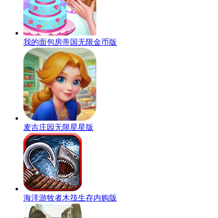
我的面包房帝国无限金币版
麦吉庄园无限星星版
海洋游牧者木筏生存内购版