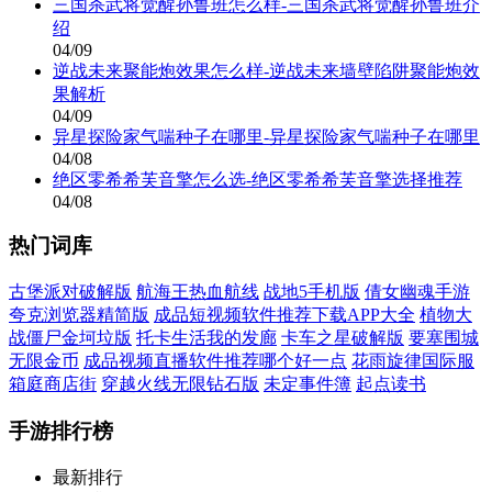
三国杀武将觉醒孙鲁班怎么样-三国杀武将觉醒孙鲁班介
绍
04/09
逆战未来聚能炮效果怎么样-逆战未来墙壁陷阱聚能炮效
果解析
04/09
异星探险家气喘种子在哪里-异星探险家气喘种子在哪里
04/08
绝区零希希芙音擎怎么选-绝区零希希芙音擎选择推荐
04/08
热门词库
古堡派对破解版
航海王热血航线
战地5手机版
倩女幽魂手游
夸克浏览器精简版
成品短视频软件推荐下载APP大全
植物大
战僵尸金坷垃版
托卡生活我的发廊
卡车之星破解版
要塞围城
无限金币
成品视频直播软件推荐哪个好一点
花雨旋律国际服
箱庭商店街
穿越火线无限钻石版
未定事件簿
起点读书
手游排行榜
最新排行