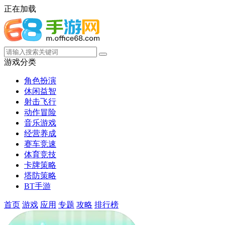
正在加载
游戏分类
角色扮演
休闲益智
射击飞行
动作冒险
音乐游戏
经营养成
赛车竞速
体育竞技
卡牌策略
塔防策略
BT手游
首页
游戏
应用
专题
攻略
排行榜