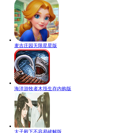
麦吉庄园无限星星版
海洋游牧者木筏生存内购版
太子殿下不容易破解版