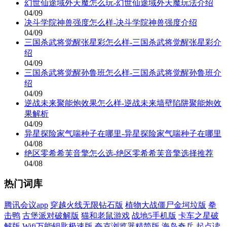
幻世仙途域外天魔怎么玩-幻世仙途域外天魔玩法介绍
04/09
决斗学院神兽强度怎么样-决斗学院神兽强度介绍
04/09
三国杀武将觉醒张星彩怎么样-三国杀武将觉醒张星彩介
绍
04/09
三国杀武将觉醒孙鲁班怎么样-三国杀武将觉醒孙鲁班介
绍
04/09
逆战未来聚能炮效果怎么样-逆战未来墙壁陷阱聚能炮效
果解析
04/09
异星探险家气喘种子在哪里-异星探险家气喘种子在哪里
04/08
绝区零希希芙音擎怎么选-绝区零希希芙音擎选择推荐
04/08
热门词库
腾讯会议app
穿越火线无限钻石版
植物大战僵尸金坷垃版
拳
击鸭
古堡派对破解版
猫和老鼠游戏
战地5手机版
卡车之星破
解版
Wifi万能钥匙极速版
夸克浏览器精简版
海岛奇兵
起点读