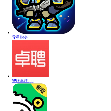
异星指令
智联卓聘app