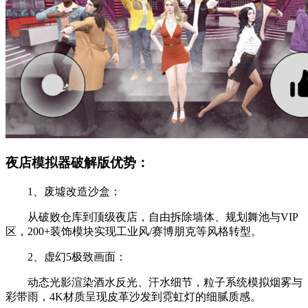
夜店模拟器破解版优势：
1、废墟改造沙盒‌：
从破败仓库到顶级夜店，自由拆除墙体、规划舞池与VIP
区，200+装饰模块实现工业风/赛博朋克等风格转型。
2、‌虚幻5极致画面‌：
动态光影渲染酒水反光、汗水细节，粒子系统模拟烟雾与
彩带雨，4K材质呈现皮革沙发到霓虹灯的细腻质感。