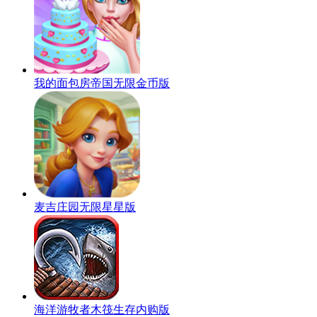
我的面包房帝国无限金币版
麦吉庄园无限星星版
海洋游牧者木筏生存内购版