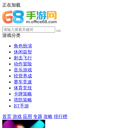
正在加载
游戏分类
角色扮演
休闲益智
射击飞行
动作冒险
音乐游戏
经营养成
赛车竞速
体育竞技
卡牌策略
塔防策略
BT手游
首页
游戏
应用
专题
攻略
排行榜