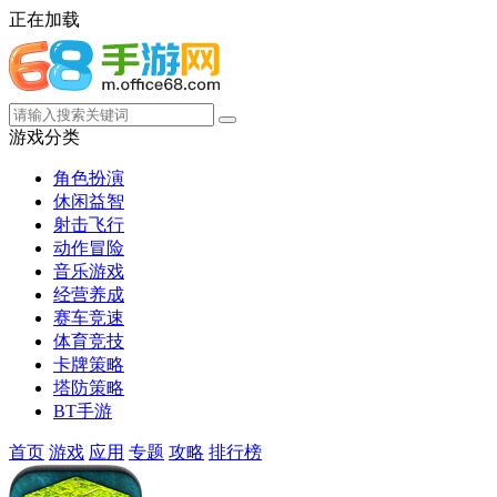
正在加载
游戏分类
角色扮演
休闲益智
射击飞行
动作冒险
音乐游戏
经营养成
赛车竞速
体育竞技
卡牌策略
塔防策略
BT手游
首页
游戏
应用
专题
攻略
排行榜