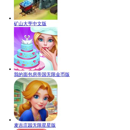
矿山大亨中文版
我的面包房帝国无限金币版
麦吉庄园无限星星版