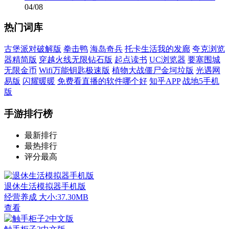
04/08
热门词库
古堡派对破解版
拳击鸭
海岛奇兵
托卡生活我的发廊
夸克浏览
器精简版
穿越火线无限钻石版
起点读书
UC浏览器
要塞围城
无限金币
Wifi万能钥匙极速版
植物大战僵尸金坷垃版
光遇网
易版
闪耀暖暖
免费看直播的软件哪个好
知乎APP
战地5手机
版
手游排行榜
最新排行
最热排行
评分最高
退休生活模拟器手机版
经营养成
大小:37.30MB
查看