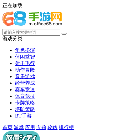
正在加载
游戏分类
角色扮演
休闲益智
射击飞行
动作冒险
音乐游戏
经营养成
赛车竞速
体育竞技
卡牌策略
塔防策略
BT手游
首页
游戏
应用
专题
攻略
排行榜