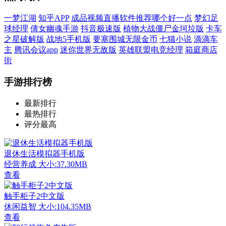
一梦江湖
知乎APP
成品视频直播软件推荐哪个好一点
梦幻足
球经理
倩女幽魂手游
抖音极速版
植物大战僵尸金坷垃版
卡车
之星破解版
战地5手机版
要塞围城无限金币
七猫小说
滴滴车
主
腾讯会议app
迷你世界无敌版
英雄联盟电竞经理
箱庭商店
街
手游排行榜
最新排行
最热排行
评分最高
退休生活模拟器手机版
经营养成
大小:37.30MB
查看
触手柜子2中文版
休闲益智
大小:104.35MB
查看