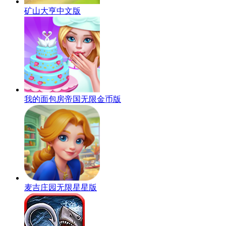
矿山大亨中文版
我的面包房帝国无限金币版
麦吉庄园无限星星版