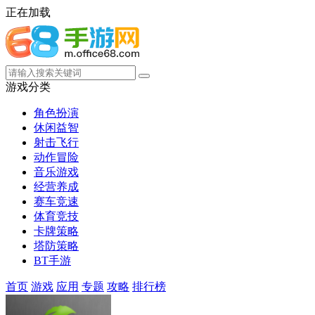
正在加载
游戏分类
角色扮演
休闲益智
射击飞行
动作冒险
音乐游戏
经营养成
赛车竞速
体育竞技
卡牌策略
塔防策略
BT手游
首页
游戏
应用
专题
攻略
排行榜