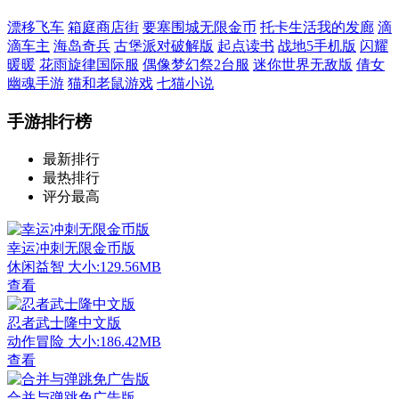
漂移飞车
箱庭商店街
要塞围城无限金币
托卡生活我的发廊
滴
滴车主
海岛奇兵
古堡派对破解版
起点读书
战地5手机版
闪耀
暖暖
花雨旋律国际服
偶像梦幻祭2台服
迷你世界无敌版
倩女
幽魂手游
猫和老鼠游戏
七猫小说
手游排行榜
最新排行
最热排行
评分最高
幸运冲刺无限金币版
休闲益智
大小:129.56MB
查看
忍者武士隆中文版
动作冒险
大小:186.42MB
查看
合并与弹跳免广告版