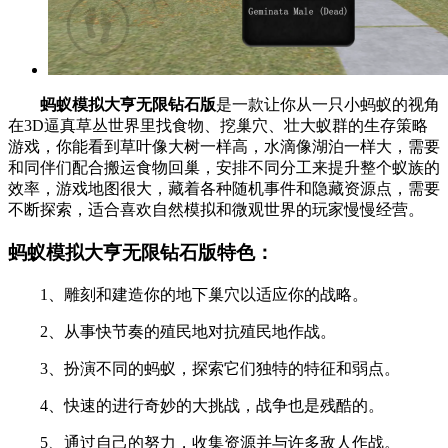
蚂蚁模拟大亨无限钻石版
是一款让你从一只小蚂蚁的视角
在3D逼真草丛世界里找食物、挖巢穴、壮大蚁群的生存策略
游戏，你能看到草叶像大树一样高，水滴像湖泊一样大，需要
和同伴们配合搬运食物回巢，安排不同分工来提升整个蚁族的
效率，游戏地图很大，藏着各种随机事件和隐藏资源点，需要
不断探索，适合喜欢自然模拟和微观世界的玩家慢慢经营。
蚂蚁模拟大亨无限钻石版特色：
1、雕刻和建造你的地下巢穴以适应你的战略。
2、从事快节奏的殖民地对抗殖民地作战。
3、扮演不同的蚂蚁，探索它们独特的特征和弱点。
4、快速的进行奇妙的大挑战，战争也是残酷的。
5、通过自己的努力，收集资源并与许多敌人作战。