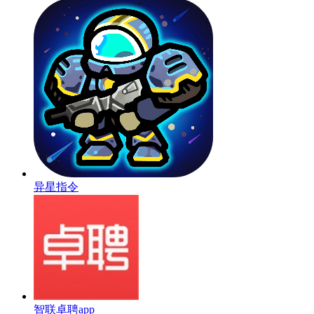
异星指令
智联卓聘app