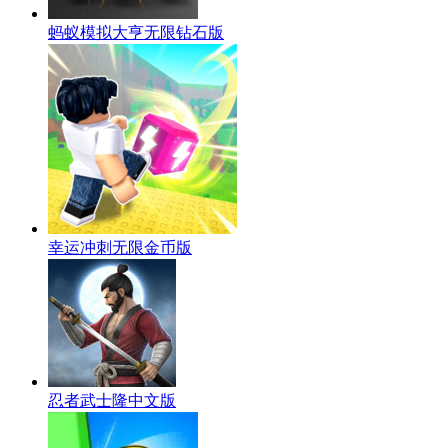
蚂蚁模拟大亨无限钻石版
幸运冲刺无限金币版
忍者武士隆中文版