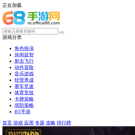
正在加载
游戏分类
角色扮演
休闲益智
射击飞行
动作冒险
音乐游戏
经营养成
赛车竞速
体育竞技
卡牌策略
塔防策略
BT手游
首页
游戏
应用
专题
攻略
排行榜