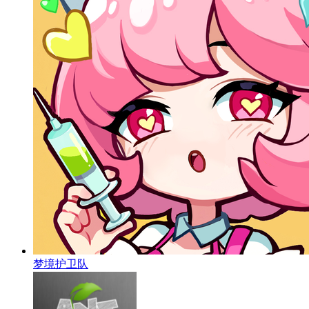
梦境护卫队