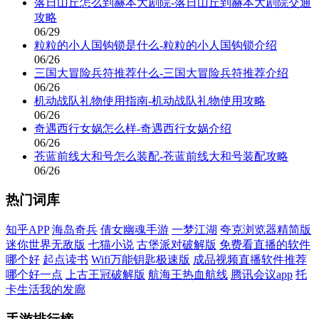
落日山丘怎么到赫本大剧院-落日山丘到赫本大剧院交通
攻略
06/29
粒粒的小人国钩锁是什么-粒粒的小人国钩锁介绍
06/26
三国大冒险兵符推荐什么-三国大冒险兵符推荐介绍
06/26
机动战队礼物使用指南-机动战队礼物使用攻略
06/26
奇遇西行女娲怎么样-奇遇西行女娲介绍
06/26
苍蓝前线大和号怎么装配-苍蓝前线大和号装配攻略
06/26
热门词库
知乎APP
海岛奇兵
倩女幽魂手游
一梦江湖
夸克浏览器精简版
迷你世界无敌版
七猫小说
古堡派对破解版
免费看直播的软件
哪个好
起点读书
Wifi万能钥匙极速版
成品视频直播软件推荐
哪个好一点
上古王冠破解版
航海王热血航线
腾讯会议app
托
卡生活我的发廊