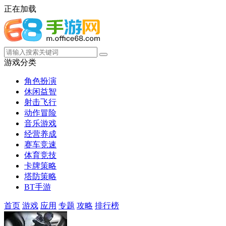
正在加载
游戏分类
角色扮演
休闲益智
射击飞行
动作冒险
音乐游戏
经营养成
赛车竞速
体育竞技
卡牌策略
塔防策略
BT手游
首页
游戏
应用
专题
攻略
排行榜