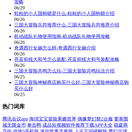
攻略
06/29
粒粒的小人国钩锁是什么-粒粒的小人国钩锁介绍
06/26
三国大冒险兵符推荐什么-三国大冒险兵符推荐介绍
06/26
机动战队礼物使用指南-机动战队礼物使用攻略
06/26
奇遇西行女娲怎么样-奇遇西行女娲介绍
06/26
苍蓝前线大和号怎么装配-苍蓝前线大和号装配攻略
06/26
三国大冒险共鸣怎么玩-三国大冒险共鸣玩法介绍
06/25
三国大冒险神秘商店购买什么好-三国大冒险神秘商店购
买什么好
06/25
热门词库
腾讯会议app
海绵宝宝冒险果酱世界
偶像梦幻祭2台服
要塞围
城无限金币
拳击鸭
成品短视频软件推荐下载APP大全
箱庭商
店街
战地5手机版
迷你世界无敌版
上古王冠破解版
梦幻足球