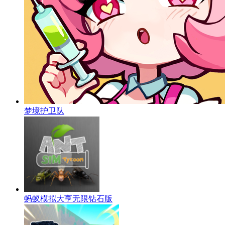
梦境护卫队
蚂蚁模拟大亨无限钻石版