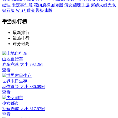
经理
未定事件簿
花雨旋律国际服
倩女幽魂手游
穿越火线无限
钻石版
Wifi万能钥匙极速版
手游排行榜
最新排行
最热排行
评分最高
山地自行车
赛车竞速
大小:79.12M
查看
世界末日生存
动作冒险
大小:886.09M
查看
少女都市
经营养成
大小:317.57M
查看