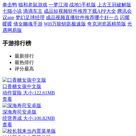
拳击鸭
猫和老鼠游戏
一梦江湖
战地5手机版
上古王冠破解版
七猫小说
滴滴车主
成品短视频软件推荐下载APP大全
腾讯会
议app
梦幻足球经理
成品视频直播软件推荐哪个好一点
闪耀
暖暖
倩女幽魂手游
Wifi万能钥匙极速版
夸克浏览器精简版
光
遇网易版
手游排行榜
最新排行
最热排行
评分最高
口香糖女孩中文版
动作冒险
大小:122.61MB
查看
深海寿司安卓版
经营养成
大小:100.82MB
查看