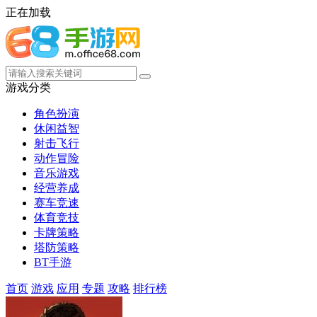
正在加载
游戏分类
角色扮演
休闲益智
射击飞行
动作冒险
音乐游戏
经营养成
赛车竞速
体育竞技
卡牌策略
塔防策略
BT手游
首页
游戏
应用
专题
攻略
排行榜