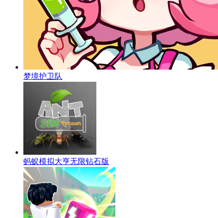
梦境护卫队
蚂蚁模拟大亨无限钻石版