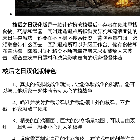
核后之日汉化版
是一款让你扮演核爆后幸存者在废墟里找
食物、药品和武器，同时建造避难所抵御变异狗和流浪匪徒的
末日生存游戏，你要在不同街区搜索物资，背包容量有限，必
须取舍带什么回去，回到避难所可以升级工作台、储存食物和
布置防御，随着时间推移会不断有幸存者来求助或敌人来袭
击，适合喜欢末日题材和决策影响走向的玩家慢慢体验。
核后之日汉化版特色:
1、真实的模拟核战争玩法，让您体验战争的残酷。您可
以与其他玩家一起体验激动人心的核战争
2、瞄准并发射拦截导弹以拦截您领土外的核弹。不拦
截，你家就成了废墟
3、精美的游戏画面，巨大的沙盒场景地图，可以自由轰
炸，一旦动手，就要小心别人的核弹
4、玩家需要制定自己的生存策略，在游戏中时刻关注自