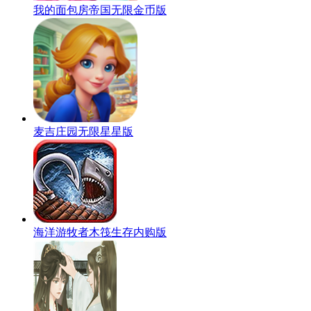
我的面包房帝国无限金币版
麦吉庄园无限星星版
海洋游牧者木筏生存内购版