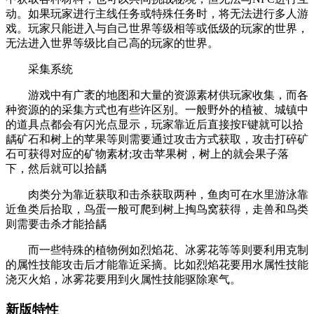
动。如果玩家进行主线任务或特殊任务时，将无法进行多人游
戏。玩家只能进入与自己世界等级相等或低级的玩家的世界，
无法进入世界等级比自己高的玩家的世界。
采集系统
游戏中有广袤的地图和大量的资源素材供玩家收集，而各
种资源的的采集方式也有些许区别。一般野外的植被、城镇中
的道具点都会有闪光点显示，玩家靠近后直接按F键就可以拾
龋矿石和树上的苹果等则需要通过攻击方式获取，攻击打碎矿
石可获得对应的矿物素材;攻击苹果树，树上的就会果子落
下，然后就可以拾龋
肉类分为靠近获取和击杀获取两种，鱼肉可在水里游泳靠
近鱼类后拾取，鸟蛋一般可爬到树上掏鸟窝获得，走兽和鸟类
则需要击杀才能拾龋
而一些特殊的植物例如烈焰花、冰雾花等等则要利用克制
的属性技能攻击后才能靠近采摘。比如烈焰花要用水属性技能
浇灭火焰，冰雾花要用到火属性技能驱除寒气。
新版特性