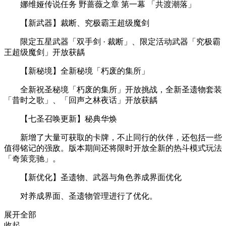
娜维娅传说任务 野蔷薇之章 第一幕 「共渡潮落」
【新武器】裁断、究极霸王超级魔剑
限定五星武器「双手剑 · 裁断」、限定活动武器「究极霸
王超级魔剑」开放获龋
【新秘境】全新秘境「朽废的集所」
全新祝圣秘境「朽废的集所」开放挑战，全新圣遗物套装
「昔时之歌」、「回声之林夜话」开放获龋
【七圣召唤更新】秘典华焕
新增了大量可获取的卡牌，不止同行的伙伴，还包括一些
值得铭记的强敌。版本期间还将限时开放全新的热斗模式玩法
「奇策竞驰」。
【新优化】圣遗物、武器与角色养成界面优化
对养成界面、圣遗物管理进行了优化。
展开全部
收起