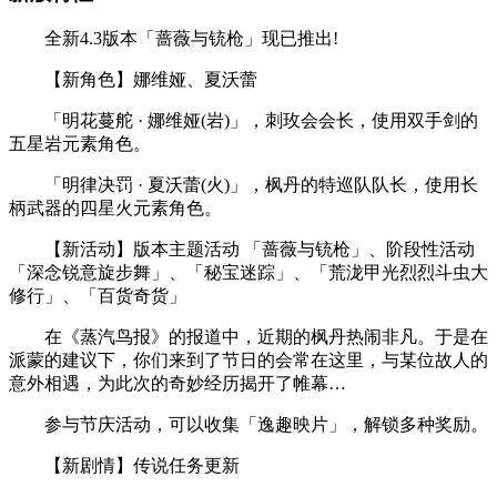
全新4.3版本「蔷薇与铳枪」现已推出!
【新角色】娜维娅、夏沃蕾
「明花蔓舵 · 娜维娅(岩)」，刺玫会会长，使用双手剑的
五星岩元素角色。
「明律决罚 · 夏沃蕾(火)」，枫丹的特巡队队长，使用长
柄武器的四星火元素角色。
【新活动】版本主题活动 「蔷薇与铳枪」、阶段性活动
「深念锐意旋步舞」、「秘宝迷踪」、「荒泷甲光烈烈斗虫大
修行」、「百货奇货」
在《蒸汽鸟报》的报道中，近期的枫丹热闹非凡。于是在
派蒙的建议下，你们来到了节日的会常在这里，与某位故人的
意外相遇，为此次的奇妙经历揭开了帷幕…
参与节庆活动，可以收集「逸趣映片」，解锁多种奖励。
【新剧情】传说任务更新