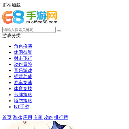
正在加载
游戏分类
角色扮演
休闲益智
射击飞行
动作冒险
音乐游戏
经营养成
赛车竞速
体育竞技
卡牌策略
塔防策略
BT手游
首页
游戏
应用
专题
攻略
排行榜