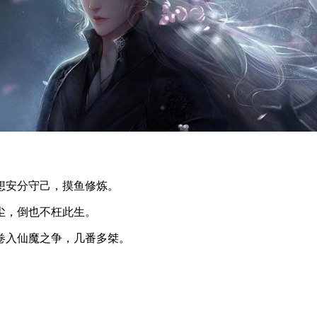
想安分守己，摸鱼修炼。
尘，倒也不枉此生。
卷入仙魔之争，几番多桀。