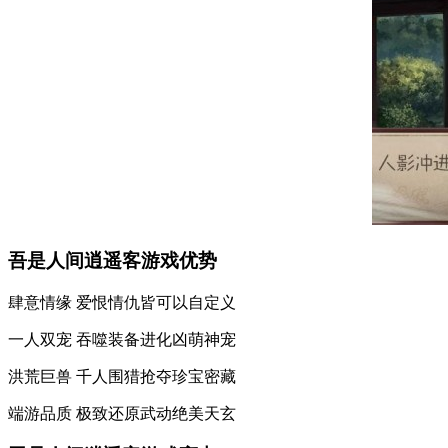
吾是人间逍遥客游戏优势
肆意情缘 爱恨情仇皆可以自定义
一人双宠 吞噬装备进化凶萌神宠
洪荒巨兽 千人围猎抢夺珍宝密藏
端游品质 极致还原武动绝美天玄