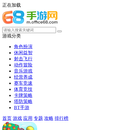
正在加载
游戏分类
角色扮演
休闲益智
射击飞行
动作冒险
音乐游戏
经营养成
赛车竞速
体育竞技
卡牌策略
塔防策略
BT手游
首页
游戏
应用
专题
攻略
排行榜