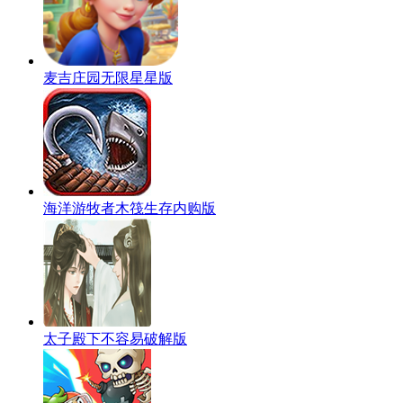
麦吉庄园无限星星版
海洋游牧者木筏生存内购版
太子殿下不容易破解版