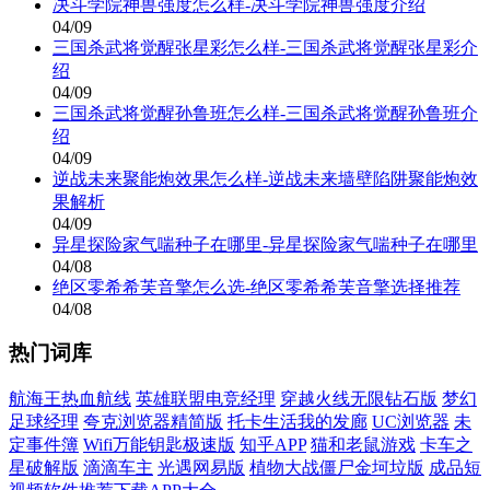
决斗学院神兽强度怎么样-决斗学院神兽强度介绍
04/09
三国杀武将觉醒张星彩怎么样-三国杀武将觉醒张星彩介
绍
04/09
三国杀武将觉醒孙鲁班怎么样-三国杀武将觉醒孙鲁班介
绍
04/09
逆战未来聚能炮效果怎么样-逆战未来墙壁陷阱聚能炮效
果解析
04/09
异星探险家气喘种子在哪里-异星探险家气喘种子在哪里
04/08
绝区零希希芙音擎怎么选-绝区零希希芙音擎选择推荐
04/08
热门词库
航海王热血航线
英雄联盟电竞经理
穿越火线无限钻石版
梦幻
足球经理
夸克浏览器精简版
托卡生活我的发廊
UC浏览器
未
定事件簿
Wifi万能钥匙极速版
知乎APP
猫和老鼠游戏
卡车之
星破解版
滴滴车主
光遇网易版
植物大战僵尸金坷垃版
成品短