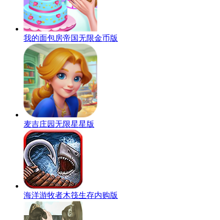
我的面包房帝国无限金币版
麦吉庄园无限星星版
海洋游牧者木筏生存内购版