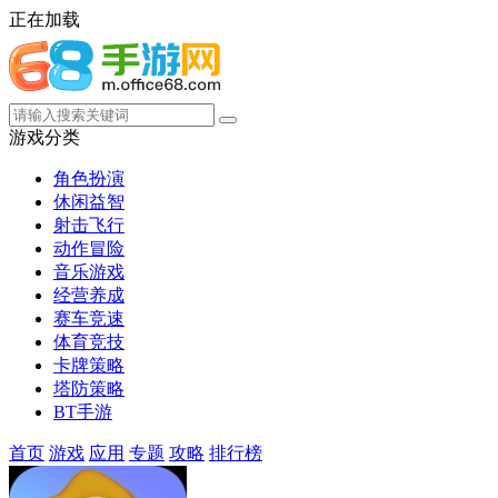
正在加载
游戏分类
角色扮演
休闲益智
射击飞行
动作冒险
音乐游戏
经营养成
赛车竞速
体育竞技
卡牌策略
塔防策略
BT手游
首页
游戏
应用
专题
攻略
排行榜