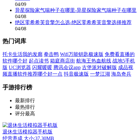
04/09
异星探险家气喘种子在哪里-异星探险家气喘种子在哪里
04/08
绝区零希希芙音擎怎么选-绝区零希希芙音擎选择推荐
04/08
热门词库
托卡生活我的发廊
拳击鸭
Wifi万能钥匙极速版
免费看直播的
软件哪个好
起点读书
箱庭商店街
航海王热血航线
战地5手机
版
UC浏览器
闪耀暖暖
腾讯会议app
古堡派对破解版
成品视
频直播软件推荐哪个好一点
抖音极速版
一梦江湖
海岛奇兵
手游排行榜
最新排行
最热排行
评分最高
退休生活模拟器手机版
经营养成
大小:37.30MB