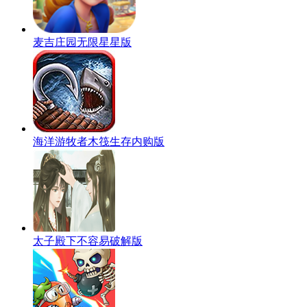
麦吉庄园无限星星版
海洋游牧者木筏生存内购版
太子殿下不容易破解版