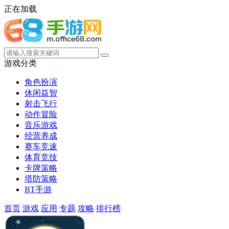
正在加载
游戏分类
角色扮演
休闲益智
射击飞行
动作冒险
音乐游戏
经营养成
赛车竞速
体育竞技
卡牌策略
塔防策略
BT手游
首页
游戏
应用
专题
攻略
排行榜