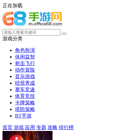
正在加载
游戏分类
角色扮演
休闲益智
射击飞行
动作冒险
音乐游戏
经营养成
赛车竞速
体育竞技
卡牌策略
塔防策略
BT手游
首页
游戏
应用
专题
攻略
排行榜