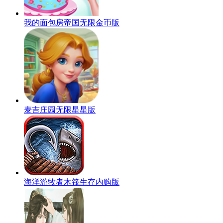
我的面包房帝国无限金币版
麦吉庄园无限星星版
海洋游牧者木筏生存内购版