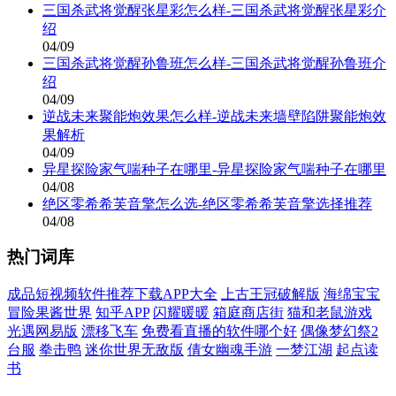
三国杀武将觉醒张星彩怎么样-三国杀武将觉醒张星彩介
绍
04/09
三国杀武将觉醒孙鲁班怎么样-三国杀武将觉醒孙鲁班介
绍
04/09
逆战未来聚能炮效果怎么样-逆战未来墙壁陷阱聚能炮效
果解析
04/09
异星探险家气喘种子在哪里-异星探险家气喘种子在哪里
04/08
绝区零希希芙音擎怎么选-绝区零希希芙音擎选择推荐
04/08
热门词库
成品短视频软件推荐下载APP大全
上古王冠破解版
海绵宝宝
冒险果酱世界
知乎APP
闪耀暖暖
箱庭商店街
猫和老鼠游戏
光遇网易版
漂移飞车
免费看直播的软件哪个好
偶像梦幻祭2
台服
拳击鸭
迷你世界无敌版
倩女幽魂手游
一梦江湖
起点读
书