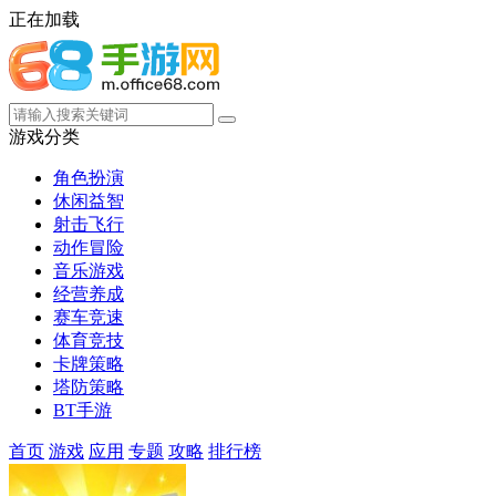
正在加载
游戏分类
角色扮演
休闲益智
射击飞行
动作冒险
音乐游戏
经营养成
赛车竞速
体育竞技
卡牌策略
塔防策略
BT手游
首页
游戏
应用
专题
攻略
排行榜