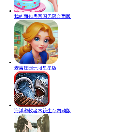
我的面包房帝国无限金币版
麦吉庄园无限星星版
海洋游牧者木筏生存内购版