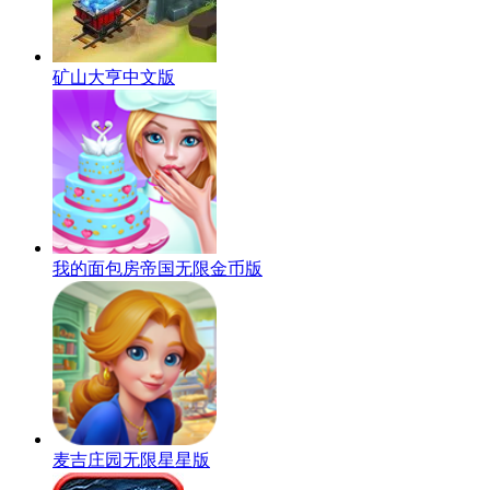
矿山大亨中文版
我的面包房帝国无限金币版
麦吉庄园无限星星版