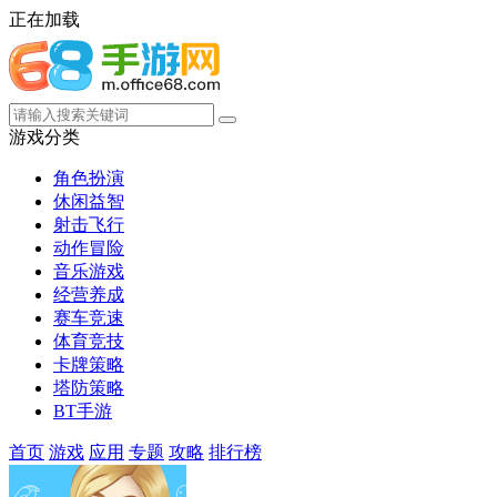
正在加载
游戏分类
角色扮演
休闲益智
射击飞行
动作冒险
音乐游戏
经营养成
赛车竞速
体育竞技
卡牌策略
塔防策略
BT手游
首页
游戏
应用
专题
攻略
排行榜