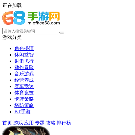
正在加载
游戏分类
角色扮演
休闲益智
射击飞行
动作冒险
音乐游戏
经营养成
赛车竞速
体育竞技
卡牌策略
塔防策略
BT手游
首页
游戏
应用
专题
攻略
排行榜