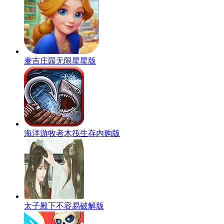
麦吉庄园无限星星版
海洋游牧者木筏生存内购版
太子殿下不容易破解版