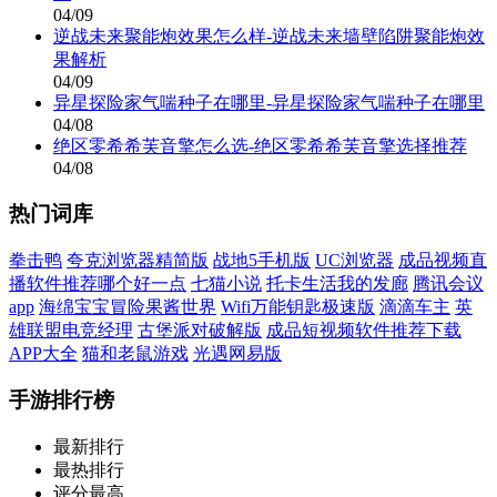
04/09
逆战未来聚能炮效果怎么样-逆战未来墙壁陷阱聚能炮效
果解析
04/09
异星探险家气喘种子在哪里-异星探险家气喘种子在哪里
04/08
绝区零希希芙音擎怎么选-绝区零希希芙音擎选择推荐
04/08
热门词库
拳击鸭
夸克浏览器精简版
战地5手机版
UC浏览器
成品视频直
播软件推荐哪个好一点
七猫小说
托卡生活我的发廊
腾讯会议
app
海绵宝宝冒险果酱世界
Wifi万能钥匙极速版
滴滴车主
英
雄联盟电竞经理
古堡派对破解版
成品短视频软件推荐下载
APP大全
猫和老鼠游戏
光遇网易版
手游排行榜
最新排行
最热排行
评分最高