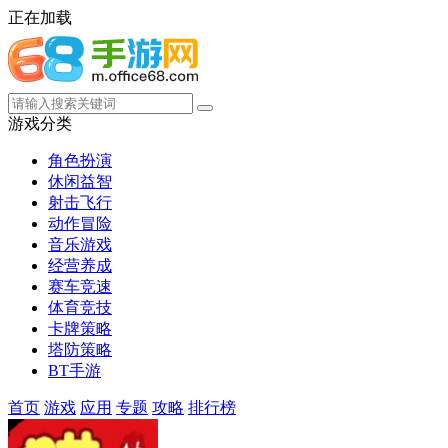
正在加载
游戏分类
角色扮演
休闲益智
射击飞行
动作冒险
音乐游戏
经营养成
赛车竞速
体育竞技
卡牌策略
塔防策略
BT手游
首页
游戏
应用
专题
攻略
排行榜