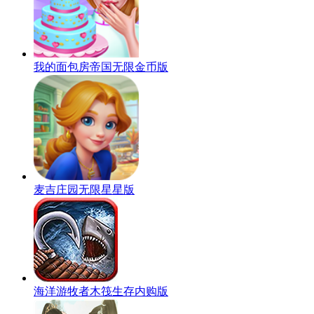
我的面包房帝国无限金币版
麦吉庄园无限星星版
海洋游牧者木筏生存内购版