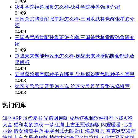
04/09
决斗学院神兽强度怎么样-决斗学院神兽强度介绍
04/09
三国杀武将觉醒张星彩怎么样-三国杀武将觉醒张星彩介
绍
04/09
三国杀武将觉醒孙鲁班怎么样-三国杀武将觉醒孙鲁班介
绍
04/09
逆战未来聚能炮效果怎么样-逆战未来墙壁陷阱聚能炮效
果解析
04/09
异星探险家气喘种子在哪里-异星探险家气喘种子在哪里
04/08
绝区零希希芙音擎怎么选-绝区零希希芙音擎选择推荐
04/08
热门词库
知乎APP
起点读书
光遇网易版
成品短视频软件推荐下载APP
大全
猫和老鼠游戏
一梦江湖
上古王冠破解版
闪耀暖暖
七猫
小说
倩女幽魂手游
要塞围城无限金币
海岛奇兵
夸克浏览器精
简版
卡车之星破解版
植物大战僵尸金坷垃版
迷你世界无敌版