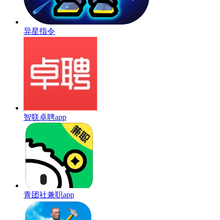
异星指令
智联卓聘app
青团社兼职app