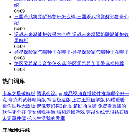
绍
04/09
三国杀武将觉醒孙鲁班怎么样-三国杀武将觉醒孙鲁班介
绍
04/09
逆战未来聚能炮效果怎么样-逆战未来墙壁陷阱聚能炮效
果解析
04/09
异星探险家气喘种子在哪里-异星探险家气喘种子在哪里
04/08
绝区零希希芙音擎怎么选-绝区零希希芙音擎选择推荐
04/08
热门词库
卡车之星破解版
腾讯会议app
成品视频直播软件推荐哪个好一
点
夸克浏览器精简版
抖音极速版
上古王冠破解版
闪耀暖暖
迷你世界无敌版
偶像梦幻祭2台服
箱庭商店街
免费看直播的
软件哪个好
倩女幽魂手游
猫和老鼠游戏
穿越火线无限钻石版
未定事件簿
托卡生活我的发廊
手游排行榜