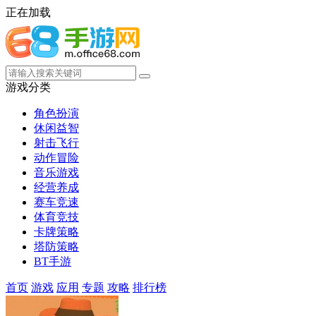
正在加载
游戏分类
角色扮演
休闲益智
射击飞行
动作冒险
音乐游戏
经营养成
赛车竞速
体育竞技
卡牌策略
塔防策略
BT手游
首页
游戏
应用
专题
攻略
排行榜