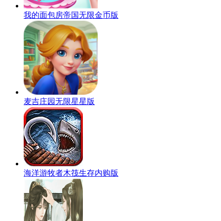
我的面包房帝国无限金币版
麦吉庄园无限星星版
海洋游牧者木筏生存内购版