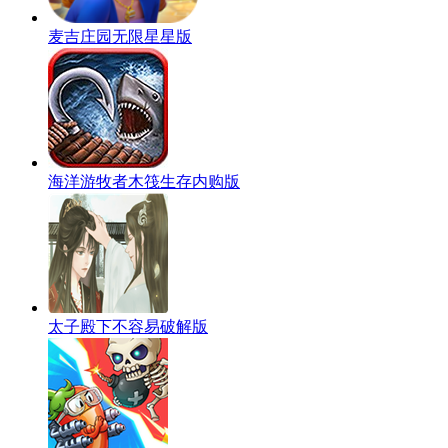
麦吉庄园无限星星版
海洋游牧者木筏生存内购版
太子殿下不容易破解版