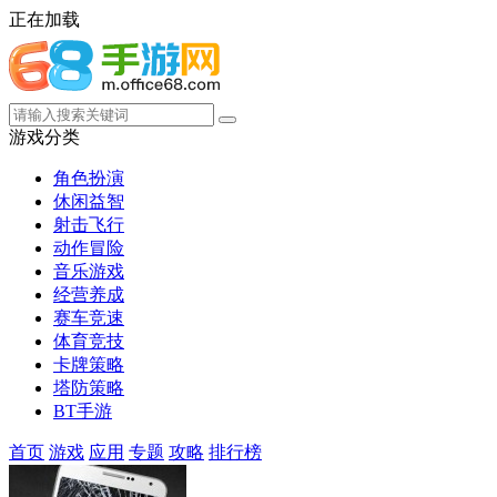
正在加载
游戏分类
角色扮演
休闲益智
射击飞行
动作冒险
音乐游戏
经营养成
赛车竞速
体育竞技
卡牌策略
塔防策略
BT手游
首页
游戏
应用
专题
攻略
排行榜