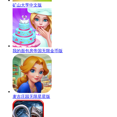
矿山大亨中文版
我的面包房帝国无限金币版
麦吉庄园无限星星版