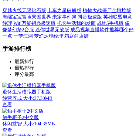
穿越火线无限钻石版
卡车之星破解版
植物大战僵尸金坷垃版
海绵宝宝冒险果酱世界
未定事件簿
抖音极速版
英雄联盟电竞
经理
Wifi万能钥匙极速版
托卡生活我的发廊
战地5手机版
偶
像梦幻祭2台服
迷你世界无敌版
成品视频直播软件推荐哪个好
一点
一梦江湖
梦幻足球经理
箱庭商店街
手游排行榜
最新排行
最热排行
评分最高
退休生活模拟器手机版
经营养成
大小:37.30MB
查看
触手柜子2中文版
休闲益智
大小:104.35MB
查看