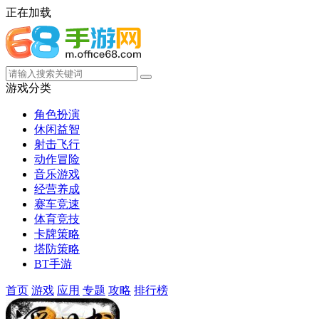
正在加载
游戏分类
角色扮演
休闲益智
射击飞行
动作冒险
音乐游戏
经营养成
赛车竞速
体育竞技
卡牌策略
塔防策略
BT手游
首页
游戏
应用
专题
攻略
排行榜