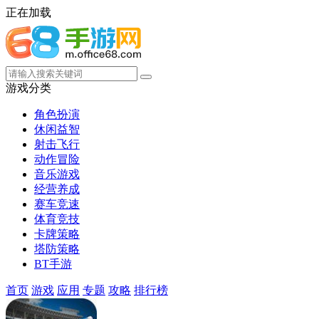
正在加载
游戏分类
角色扮演
休闲益智
射击飞行
动作冒险
音乐游戏
经营养成
赛车竞速
体育竞技
卡牌策略
塔防策略
BT手游
首页
游戏
应用
专题
攻略
排行榜