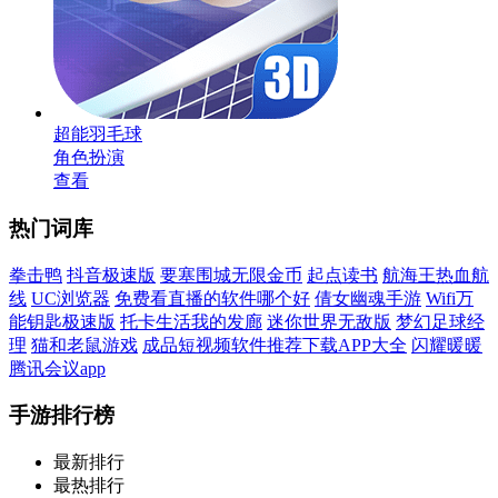
超能羽毛球
角色扮演
查看
热门词库
拳击鸭
抖音极速版
要塞围城无限金币
起点读书
航海王热血航
线
UC浏览器
免费看直播的软件哪个好
倩女幽魂手游
Wifi万
能钥匙极速版
托卡生活我的发廊
迷你世界无敌版
梦幻足球经
理
猫和老鼠游戏
成品短视频软件推荐下载APP大全
闪耀暖暖
腾讯会议app
手游排行榜
最新排行
最热排行