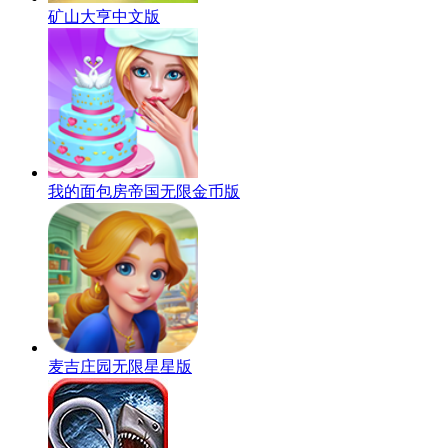
矿山大亨中文版
我的面包房帝国无限金币版
麦吉庄园无限星星版