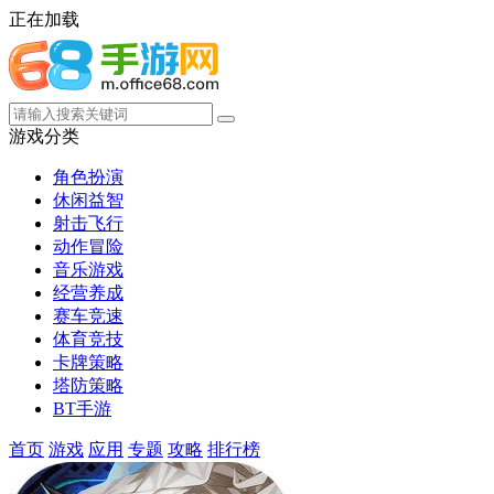
正在加载
游戏分类
角色扮演
休闲益智
射击飞行
动作冒险
音乐游戏
经营养成
赛车竞速
体育竞技
卡牌策略
塔防策略
BT手游
首页
游戏
应用
专题
攻略
排行榜