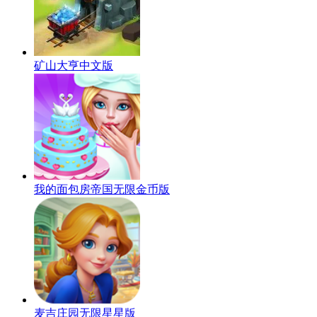
矿山大亨中文版
我的面包房帝国无限金币版
麦吉庄园无限星星版