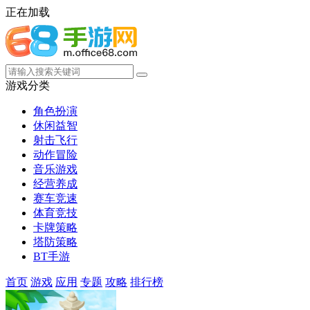
正在加载
游戏分类
角色扮演
休闲益智
射击飞行
动作冒险
音乐游戏
经营养成
赛车竞速
体育竞技
卡牌策略
塔防策略
BT手游
首页
游戏
应用
专题
攻略
排行榜