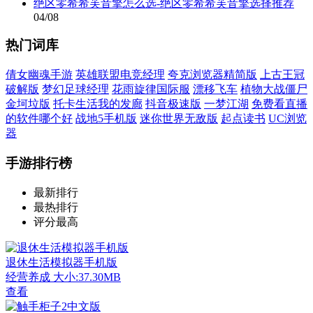
绝区零希希芙音擎怎么选-绝区零希希芙音擎选择推荐
04/08
热门词库
倩女幽魂手游
英雄联盟电竞经理
夸克浏览器精简版
上古王冠
破解版
梦幻足球经理
花雨旋律国际服
漂移飞车
植物大战僵尸
金坷垃版
托卡生活我的发廊
抖音极速版
一梦江湖
免费看直播
的软件哪个好
战地5手机版
迷你世界无敌版
起点读书
UC浏览
器
手游排行榜
最新排行
最热排行
评分最高
退休生活模拟器手机版
经营养成
大小:37.30MB
查看