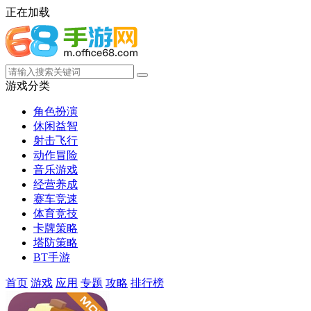
正在加载
游戏分类
角色扮演
休闲益智
射击飞行
动作冒险
音乐游戏
经营养成
赛车竞速
体育竞技
卡牌策略
塔防策略
BT手游
首页
游戏
应用
专题
攻略
排行榜