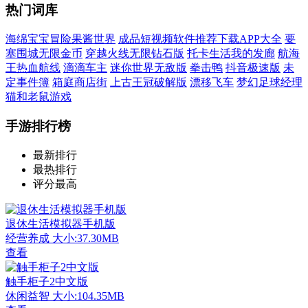
热门词库
海绵宝宝冒险果酱世界
成品短视频软件推荐下载APP大全
要
塞围城无限金币
穿越火线无限钻石版
托卡生活我的发廊
航海
王热血航线
滴滴车主
迷你世界无敌版
拳击鸭
抖音极速版
未
定事件簿
箱庭商店街
上古王冠破解版
漂移飞车
梦幻足球经理
猫和老鼠游戏
手游排行榜
最新排行
最热排行
评分最高
退休生活模拟器手机版
经营养成
大小:37.30MB
查看
触手柜子2中文版
休闲益智
大小:104.35MB