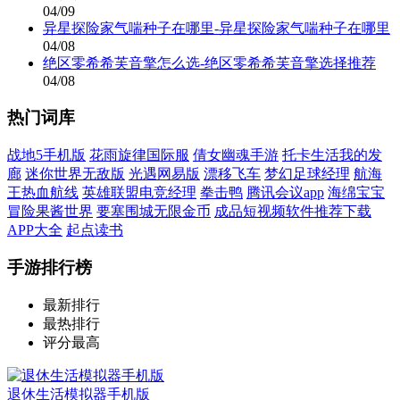
04/09
异星探险家气喘种子在哪里-异星探险家气喘种子在哪里
04/08
绝区零希希芙音擎怎么选-绝区零希希芙音擎选择推荐
04/08
热门词库
战地5手机版
花雨旋律国际服
倩女幽魂手游
托卡生活我的发
廊
迷你世界无敌版
光遇网易版
漂移飞车
梦幻足球经理
航海
王热血航线
英雄联盟电竞经理
拳击鸭
腾讯会议app
海绵宝宝
冒险果酱世界
要塞围城无限金币
成品短视频软件推荐下载
APP大全
起点读书
手游排行榜
最新排行
最热排行
评分最高
退休生活模拟器手机版