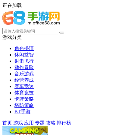
正在加载
游戏分类
角色扮演
休闲益智
射击飞行
动作冒险
音乐游戏
经营养成
赛车竞速
体育竞技
卡牌策略
塔防策略
BT手游
首页
游戏
应用
专题
攻略
排行榜