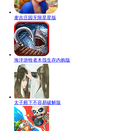
麦吉庄园无限星星版
海洋游牧者木筏生存内购版
太子殿下不容易破解版