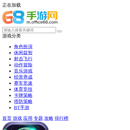
正在加载
游戏分类
角色扮演
休闲益智
射击飞行
动作冒险
音乐游戏
经营养成
赛车竞速
体育竞技
卡牌策略
塔防策略
BT手游
首页
游戏
应用
专题
攻略
排行榜