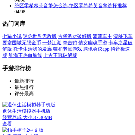
绝区零希希芙音擎怎么选-绝区零希希芙音擎选择推荐
04/08
热门词库
七猫小说
迷你世界无敌版
古堡派对破解版
滴滴车主
漂移飞车
要塞围城无限金币
一梦江湖
拳击鸭
倩女幽魂手游
卡车之星破
解版
托卡生活我的发廊
猫和老鼠游戏
腾讯会议app
抖音极速
版
航海王热血航线
上古王冠破解版
手游排行榜
最新排行
最热排行
评分最高
退休生活模拟器手机版
经营养成
大小:37.30MB
查看