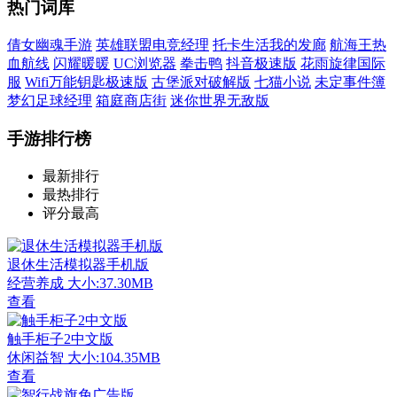
热门词库
倩女幽魂手游
英雄联盟电竞经理
托卡生活我的发廊
航海王热
血航线
闪耀暖暖
UC浏览器
拳击鸭
抖音极速版
花雨旋律国际
服
Wifi万能钥匙极速版
古堡派对破解版
七猫小说
未定事件簿
梦幻足球经理
箱庭商店街
迷你世界无敌版
手游排行榜
最新排行
最热排行
评分最高
退休生活模拟器手机版
经营养成
大小:37.30MB
查看
触手柜子2中文版
休闲益智
大小:104.35MB
查看