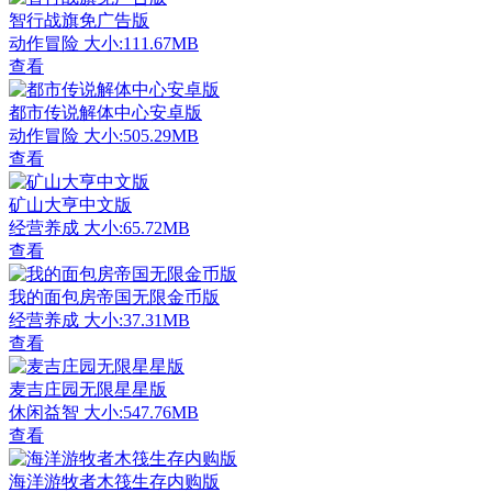
智行战旗免广告版
动作冒险
大小:111.67MB
查看
都市传说解体中心安卓版
动作冒险
大小:505.29MB
查看
矿山大亨中文版
经营养成
大小:65.72MB
查看
我的面包房帝国无限金币版
经营养成
大小:37.31MB
查看
麦吉庄园无限星星版
休闲益智
大小:547.76MB
查看
海洋游牧者木筏生存内购版