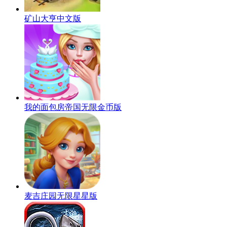
矿山大亨中文版
我的面包房帝国无限金币版
麦吉庄园无限星星版