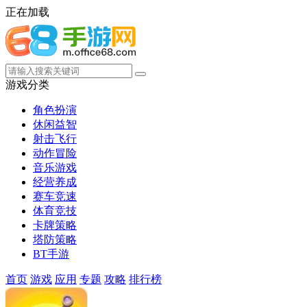
正在加载
游戏分类
角色扮演
休闲益智
射击飞行
动作冒险
音乐游戏
经营养成
赛车竞速
体育竞技
卡牌策略
塔防策略
BT手游
首页
游戏
应用
专题
攻略
排行榜