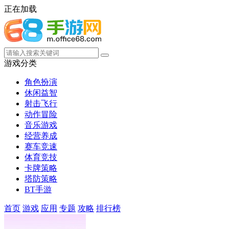
正在加载
游戏分类
角色扮演
休闲益智
射击飞行
动作冒险
音乐游戏
经营养成
赛车竞速
体育竞技
卡牌策略
塔防策略
BT手游
首页
游戏
应用
专题
攻略
排行榜