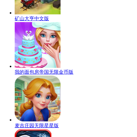
矿山大亨中文版
我的面包房帝国无限金币版
麦吉庄园无限星星版