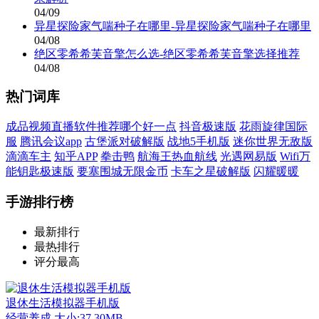
04/09
异星探险家气喘种子在哪里-异星探险家气喘种子在哪里
04/08
绝区零希希芙音擎怎么选-绝区零希希芙音擎选择推荐
04/08
热门词库
成品视频直播软件推荐哪个好一点
抖音极速版
花雨旋律国际
服
腾讯会议app
古堡派对破解版
战地5手机版
迷你世界无敌版
滴滴车主
知乎APP
拳击鸭
航海王热血航线
光遇网易版
Wifi万
能钥匙极速版
要塞围城无限金币
卡车之星破解版
闪耀暖暖
手游排行榜
最新排行
最热排行
评分最高
退休生活模拟器手机版
经营养成
大小:37.30MB