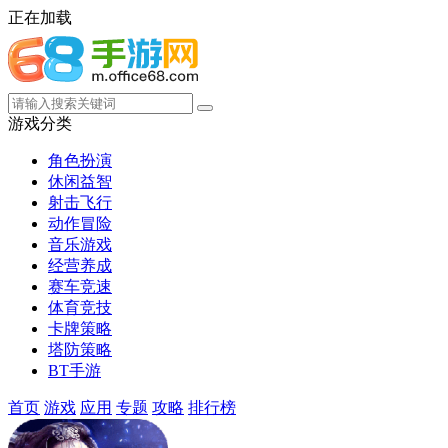
正在加载
游戏分类
角色扮演
休闲益智
射击飞行
动作冒险
音乐游戏
经营养成
赛车竞速
体育竞技
卡牌策略
塔防策略
BT手游
首页
游戏
应用
专题
攻略
排行榜