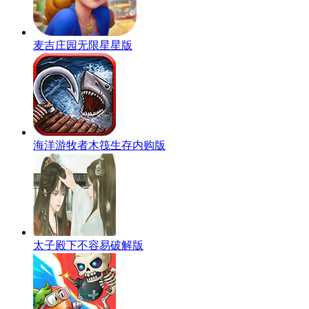
麦吉庄园无限星星版
海洋游牧者木筏生存内购版
太子殿下不容易破解版