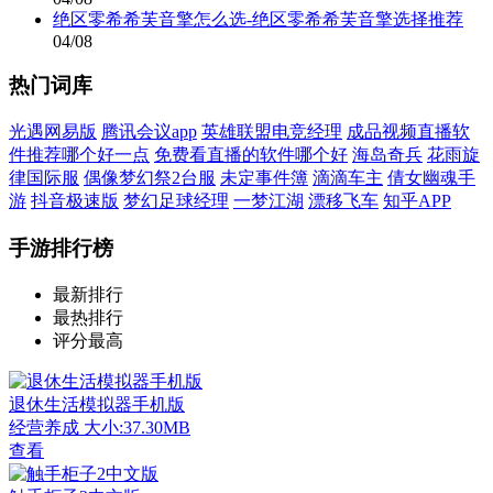
绝区零希希芙音擎怎么选-绝区零希希芙音擎选择推荐
04/08
热门词库
光遇网易版
腾讯会议app
英雄联盟电竞经理
成品视频直播软
件推荐哪个好一点
免费看直播的软件哪个好
海岛奇兵
花雨旋
律国际服
偶像梦幻祭2台服
未定事件簿
滴滴车主
倩女幽魂手
游
抖音极速版
梦幻足球经理
一梦江湖
漂移飞车
知乎APP
手游排行榜
最新排行
最热排行
评分最高
退休生活模拟器手机版
经营养成
大小:37.30MB
查看