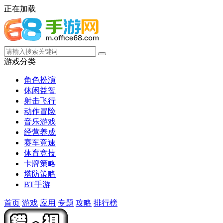
正在加载
游戏分类
角色扮演
休闲益智
射击飞行
动作冒险
音乐游戏
经营养成
赛车竞速
体育竞技
卡牌策略
塔防策略
BT手游
首页
游戏
应用
专题
攻略
排行榜