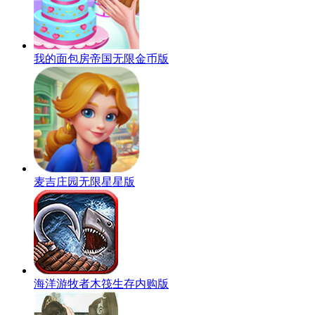
我的面包房帝国无限金币版
麦吉庄园无限星星版
海洋游牧者木筏生存内购版