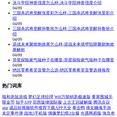
决斗学院神兽强度怎么样-决斗学院神兽强度介绍
04/09
三国杀武将觉醒张星彩怎么样-三国杀武将觉醒张星彩介
绍
04/09
三国杀武将觉醒孙鲁班怎么样-三国杀武将觉醒孙鲁班介
绍
04/09
逆战未来聚能炮效果怎么样-逆战未来墙壁陷阱聚能炮效
果解析
04/09
异星探险家气喘种子在哪里-异星探险家气喘种子在哪里
04/08
绝区零希希芙音擎怎么选-绝区零希希芙音擎选择推荐
04/08
热门词库
猫和老鼠游戏
梦幻足球经理
Wifi万能钥匙极速版
要塞围城无
限金币
知乎APP
花雨旋律国际服
上古王冠破解版
腾讯会议
app
成品短视频软件推荐下载APP大全
拳击鸭
倩女幽魂手游
未定事件簿
战地5手机版
偶像梦幻祭2台服
光遇网易版
海岛奇