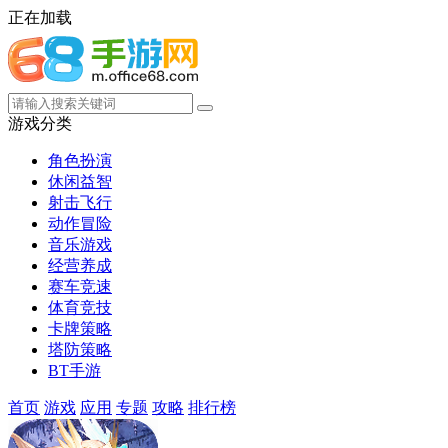
正在加载
游戏分类
角色扮演
休闲益智
射击飞行
动作冒险
音乐游戏
经营养成
赛车竞速
体育竞技
卡牌策略
塔防策略
BT手游
首页
游戏
应用
专题
攻略
排行榜