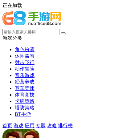
正在加载
游戏分类
角色扮演
休闲益智
射击飞行
动作冒险
音乐游戏
经营养成
赛车竞速
体育竞技
卡牌策略
塔防策略
BT手游
首页
游戏
应用
专题
攻略
排行榜