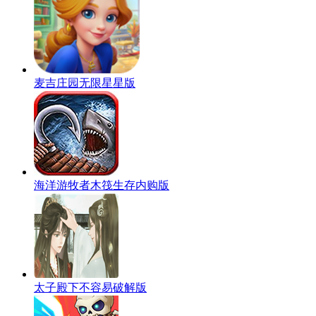
麦吉庄园无限星星版
海洋游牧者木筏生存内购版
太子殿下不容易破解版