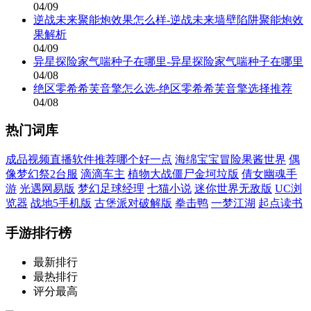
04/09
逆战未来聚能炮效果怎么样-逆战未来墙壁陷阱聚能炮效
果解析
04/09
异星探险家气喘种子在哪里-异星探险家气喘种子在哪里
04/08
绝区零希希芙音擎怎么选-绝区零希希芙音擎选择推荐
04/08
热门词库
成品视频直播软件推荐哪个好一点
海绵宝宝冒险果酱世界
偶
像梦幻祭2台服
滴滴车主
植物大战僵尸金坷垃版
倩女幽魂手
游
光遇网易版
梦幻足球经理
七猫小说
迷你世界无敌版
UC浏
览器
战地5手机版
古堡派对破解版
拳击鸭
一梦江湖
起点读书
手游排行榜
最新排行
最热排行
评分最高