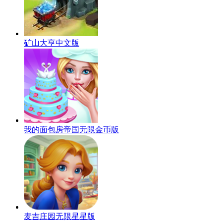
矿山大亨中文版
我的面包房帝国无限金币版
麦吉庄园无限星星版