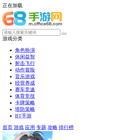
正在加载
游戏分类
角色扮演
休闲益智
射击飞行
动作冒险
音乐游戏
经营养成
赛车竞速
体育竞技
卡牌策略
塔防策略
BT手游
首页
游戏
应用
专题
攻略
排行榜