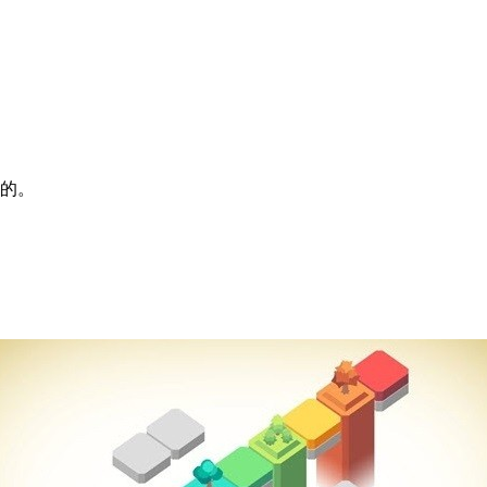
难的。
。