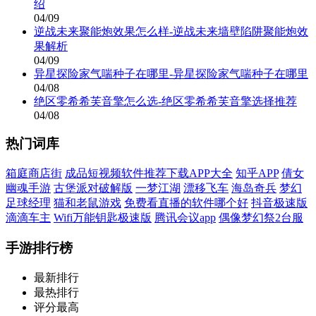
绍
04/09
逆战未来聚能炮效果怎么样-逆战未来墙壁陷阱聚能炮效
果解析
04/09
异星探险家气喘种子在哪里-异星探险家气喘种子在哪里
04/08
绝区零希希芙音擎怎么选-绝区零希希芙音擎选择推荐
04/08
热门词库
箱庭商店街
成品短视频软件推荐下载APP大全
知乎APP
倩女
幽魂手游
古堡派对破解版
一梦江湖
漂移飞车
海岛奇兵
梦幻
足球经理
猫和老鼠游戏
免费看直播的软件哪个好
抖音极速版
滴滴车主
Wifi万能钥匙极速版
腾讯会议app
偶像梦幻祭2台服
手游排行榜
最新排行
最热排行
评分最高