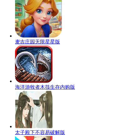
麦吉庄园无限星星版
海洋游牧者木筏生存内购版
太子殿下不容易破解版