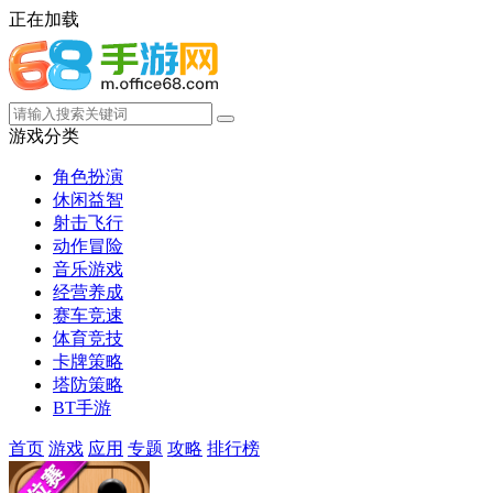
正在加载
游戏分类
角色扮演
休闲益智
射击飞行
动作冒险
音乐游戏
经营养成
赛车竞速
体育竞技
卡牌策略
塔防策略
BT手游
首页
游戏
应用
专题
攻略
排行榜