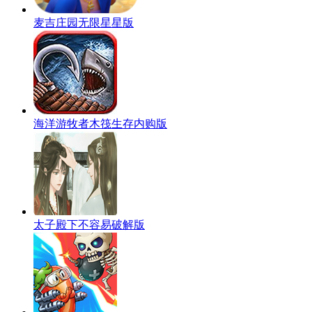
麦吉庄园无限星星版
海洋游牧者木筏生存内购版
太子殿下不容易破解版