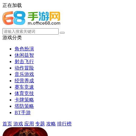
正在加载
游戏分类
角色扮演
休闲益智
射击飞行
动作冒险
音乐游戏
经营养成
赛车竞速
体育竞技
卡牌策略
塔防策略
BT手游
首页
游戏
应用
专题
攻略
排行榜