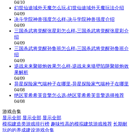
04/10
幻世仙途域外天魔怎么玩-幻世仙途域外天魔玩法介绍
04/09
决斗学院神兽强度怎么样-决斗学院神兽强度介绍
04/09
三国杀武将觉醒张星彩怎么样-三国杀武将觉醒张星彩介
绍
04/09
三国杀武将觉醒孙鲁班怎么样-三国杀武将觉醒孙鲁班介
绍
04/09
逆战未来聚能炮效果怎么样-逆战未来墙壁陷阱聚能炮效
果解析
04/09
异星探险家气喘种子在哪里-异星探险家气喘种子在哪里
04/08
绝区零希希芙音擎怎么选-绝区零希希芙音擎选择推荐
04/08
游戏合集
显示全部
显示全部
显示全部
模拟建造类游戏排行榜
趣味性高的模拟建筑游戏推荐
长期耐
玩的的养成建设游戏合集