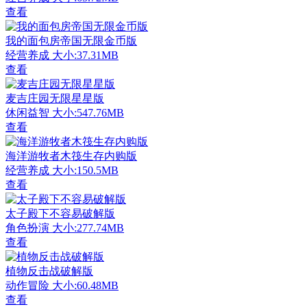
查看
我的面包房帝国无限金币版
经营养成
大小:37.31MB
查看
麦吉庄园无限星星版
休闲益智
大小:547.76MB
查看
海洋游牧者木筏生存内购版
经营养成
大小:150.5MB
查看
太子殿下不容易破解版
角色扮演
大小:277.74MB
查看
植物反击战破解版
动作冒险
大小:60.48MB
查看