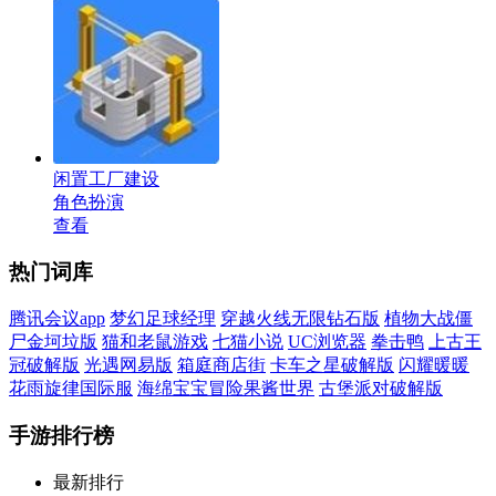
闲置工厂建设
角色扮演
查看
热门词库
腾讯会议app
梦幻足球经理
穿越火线无限钻石版
植物大战僵
尸金坷垃版
猫和老鼠游戏
七猫小说
UC浏览器
拳击鸭
上古王
冠破解版
光遇网易版
箱庭商店街
卡车之星破解版
闪耀暖暖
花雨旋律国际服
海绵宝宝冒险果酱世界
古堡派对破解版
手游排行榜
最新排行