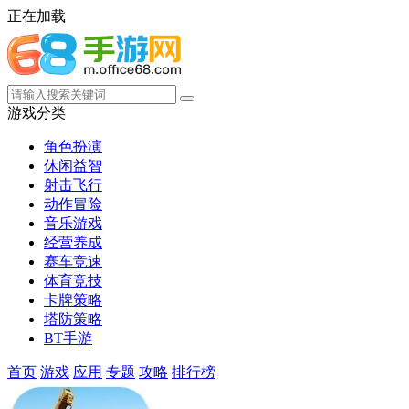
正在加载
游戏分类
角色扮演
休闲益智
射击飞行
动作冒险
音乐游戏
经营养成
赛车竞速
体育竞技
卡牌策略
塔防策略
BT手游
首页
游戏
应用
专题
攻略
排行榜