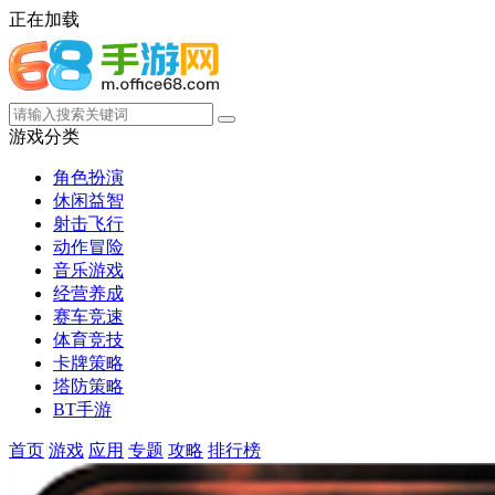
正在加载
游戏分类
角色扮演
休闲益智
射击飞行
动作冒险
音乐游戏
经营养成
赛车竞速
体育竞技
卡牌策略
塔防策略
BT手游
首页
游戏
应用
专题
攻略
排行榜