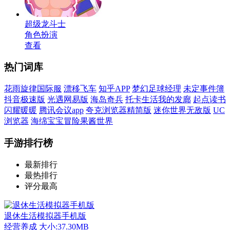
超级龙斗士
角色扮演
查看
热门词库
花雨旋律国际服
漂移飞车
知乎APP
梦幻足球经理
未定事件簿
抖音极速版
光遇网易版
海岛奇兵
托卡生活我的发廊
起点读书
闪耀暖暖
腾讯会议app
夸克浏览器精简版
迷你世界无敌版
UC
浏览器
海绵宝宝冒险果酱世界
手游排行榜
最新排行
最热排行
评分最高
退休生活模拟器手机版
经营养成
大小:37.30MB