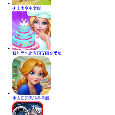
矿山大亨中文版
我的面包房帝国无限金币版
麦吉庄园无限星星版