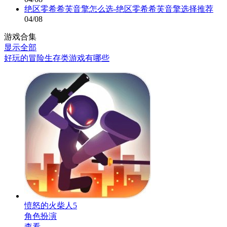
绝区零希希芙音擎怎么选-绝区零希希芙音擎选择推荐
04/08
游戏合集
显示全部
好玩的冒险生存类游戏有哪些
愤怒的火柴人5
角色扮演
查看