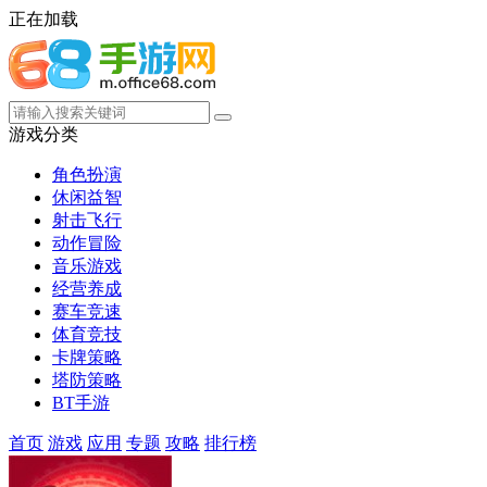
正在加载
游戏分类
角色扮演
休闲益智
射击飞行
动作冒险
音乐游戏
经营养成
赛车竞速
体育竞技
卡牌策略
塔防策略
BT手游
首页
游戏
应用
专题
攻略
排行榜