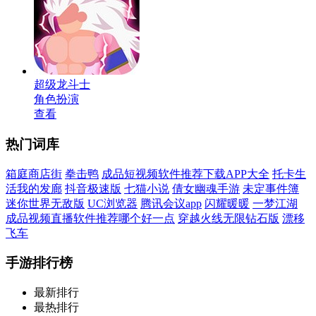
超级龙斗士
角色扮演
查看
热门词库
箱庭商店街
拳击鸭
成品短视频软件推荐下载APP大全
托卡生
活我的发廊
抖音极速版
七猫小说
倩女幽魂手游
未定事件簿
迷你世界无敌版
UC浏览器
腾讯会议app
闪耀暖暖
一梦江湖
成品视频直播软件推荐哪个好一点
穿越火线无限钻石版
漂移
飞车
手游排行榜
最新排行
最热排行