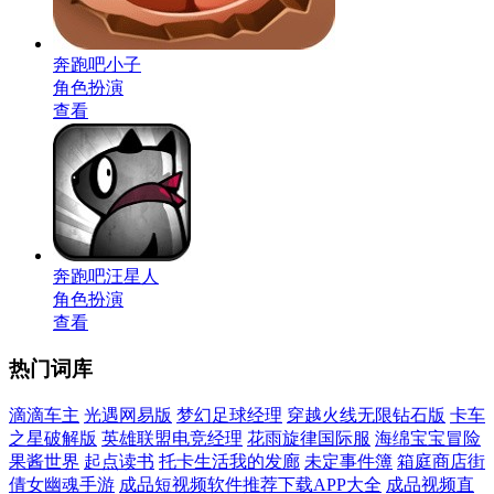
奔跑吧小子
角色扮演
查看
奔跑吧汪星人
角色扮演
查看
热门词库
滴滴车主
光遇网易版
梦幻足球经理
穿越火线无限钻石版
卡车
之星破解版
英雄联盟电竞经理
花雨旋律国际服
海绵宝宝冒险
果酱世界
起点读书
托卡生活我的发廊
未定事件簿
箱庭商店街
倩女幽魂手游
成品短视频软件推荐下载APP大全
成品视频直