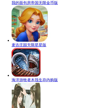
我的面包房帝国无限金币版
麦吉庄园无限星星版
海洋游牧者木筏生存内购版