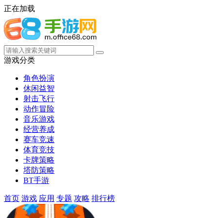
正在加载
游戏分类
角色扮演
休闲益智
射击飞行
动作冒险
音乐游戏
经营养成
赛车竞速
体育竞技
卡牌策略
塔防策略
BT手游
首页
游戏
应用
专题
攻略
排行榜