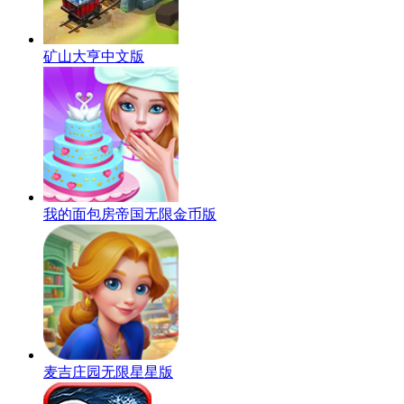
矿山大亨中文版
我的面包房帝国无限金币版
麦吉庄园无限星星版