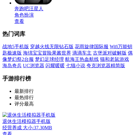
奔跑吧汪星人
角色扮演
查看
热门词库
战地5手机版
穿越火线无限钻石版
花雨旋律国际服
Wifi万能钥
匙极速版
海绵宝宝冒险果酱世界
滴滴车主
古堡派对破解版
偶
像梦幻祭2台服
梦幻足球经理
航海王热血航线
猫和老鼠游戏
海岛奇兵
UC浏览器
闪耀暖暖
七猫小说
夸克浏览器精简版
手游排行榜
最新排行
最热排行
评分最高
退休生活模拟器手机版
经营养成
大小:37.30MB
查看