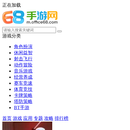
正在加载
游戏分类
角色扮演
休闲益智
射击飞行
动作冒险
音乐游戏
经营养成
赛车竞速
体育竞技
卡牌策略
塔防策略
BT手游
首页
游戏
应用
专题
攻略
排行榜