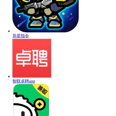
异星指令
智联卓聘app