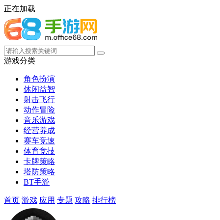
正在加载
游戏分类
角色扮演
休闲益智
射击飞行
动作冒险
音乐游戏
经营养成
赛车竞速
体育竞技
卡牌策略
塔防策略
BT手游
首页
游戏
应用
专题
攻略
排行榜