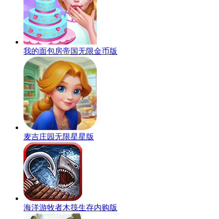
我的面包房帝国无限金币版
麦吉庄园无限星星版
海洋游牧者木筏生存内购版