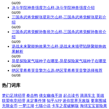
04/09
决斗学院神兽强度怎么样-决斗学院神兽强度介绍
04/09
三国杀武将觉醒张星彩怎么样-三国杀武将觉醒张星彩介
绍
04/09
三国杀武将觉醒孙鲁班怎么样-三国杀武将觉醒孙鲁班介
绍
04/09
逆战未来聚能炮效果怎么样-逆战未来墙壁陷阱聚能炮效
果解析
04/09
异星探险家气喘种子在哪里-异星探险家气喘种子在哪里
04/08
绝区零希希芙音擎怎么选-绝区零希希芙音擎选择推荐
04/08
热门词库
梦幻足球经理
拳击鸭
倩女幽魂手游
起点读书
滴滴车主
英雄
联盟电竞经理
未定事件簿
知乎APP
迷你世界无敌版
要塞围城
无限金币
一梦江湖
七猫小说
卡车之星破解版
海绵宝宝冒险果