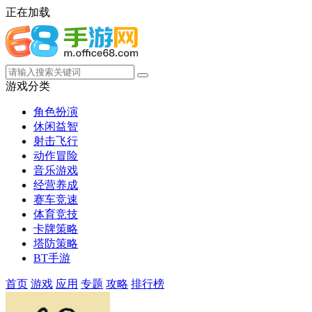
正在加载
游戏分类
角色扮演
休闲益智
射击飞行
动作冒险
音乐游戏
经营养成
赛车竞速
体育竞技
卡牌策略
塔防策略
BT手游
首页
游戏
应用
专题
攻略
排行榜