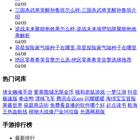
04/09
三国杀武将觉醒孙鲁班怎么样-三国杀武将觉醒孙鲁班介
绍
04/09
逆战未来聚能炮效果怎么样-逆战未来墙壁陷阱聚能炮效
果解析
04/09
异星探险家气喘种子在哪里-异星探险家气喘种子在哪里
04/08
绝区零希希芙音擎怎么选-绝区零希希芙音擎选择推荐
04/08
热门词库
倩女幽魂手游
要塞围城无限金币
猫和老鼠游戏
一梦江湖
抖音
极速版
拳击鸭
漂移飞车
腾讯会议app
闪耀暖暖
海绵宝宝冒险
果酱世界
箱庭商店街
免费看直播的软件哪个好
起点读书
航海
王热血航线
植物大战僵尸金坷垃版
光遇网易版
手游排行榜
最新排行