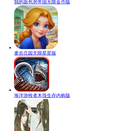
我的面包房帝国无限金币版
麦吉庄园无限星星版
海洋游牧者木筏生存内购版